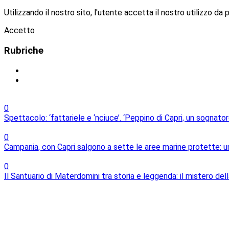
Utilizzando il nostro sito, l'utente accetta il nostro utilizzo da 
Accetto
Rubriche
0
Spettacolo: ‘fattariele e ‘nciuce’. ‘Peppino di Capri, un sognat
0
Campania, con Capri salgono a sette le aree marine protette: un
0
Il Santuario di Materdomini tra storia e leggenda: il mistero dell