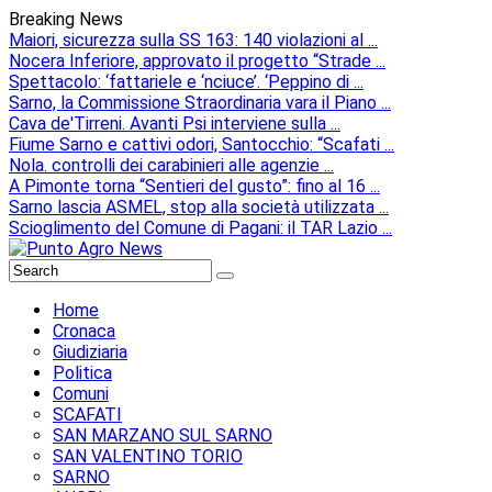
Breaking News
Maiori, sicurezza sulla SS 163: 140 violazioni al ...
Nocera Inferiore, approvato il progetto “Strade ...
Spettacolo: ‘fattariele e ‘nciuce’. ‘Peppino di ...
Sarno, la Commissione Straordinaria vara il Piano ...
Cava de'Tirreni. Avanti Psi interviene sulla ...
Fiume Sarno e cattivi odori, Santocchio: “Scafati ...
Nola. controlli dei carabinieri alle agenzie ...
A Pimonte torna “Sentieri del gusto”: fino al 16 ...
Sarno lascia ASMEL, stop alla società utilizzata ...
Scioglimento del Comune di Pagani: il TAR Lazio ...
Home
Cronaca
Giudiziaria
Politica
Comuni
SCAFATI
SAN MARZANO SUL SARNO
SAN VALENTINO TORIO
SARNO