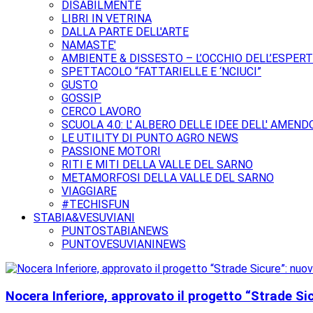
DISABILMENTE
LIBRI IN VETRINA
DALLA PARTE DELL'ARTE
NAMASTE'
AMBIENTE & DISSESTO – L’OCCHIO DELL’ESPER
SPETTACOLO “FATTARIELLE E ‘NCIUCI”
GUSTO
GOSSIP
CERCO LAVORO
SCUOLA 4.0: L' ALBERO DELLE IDEE DELL' AMEND
LE UTILITY DI PUNTO AGRO NEWS
PASSIONE MOTORI
RITI E MITI DELLA VALLE DEL SARNO
METAMORFOSI DELLA VALLE DEL SARNO
VIAGGIARE
#TECHISFUN
STABIA&VESUVIANI
PUNTOSTABIANEWS
PUNTOVESUVIANINEWS
Nocera Inferiore, approvato il progetto “Strade Sic