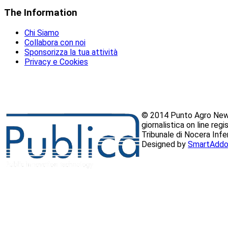
The
Information
Chi Siamo
Collabora con noi
Sponsorizza la tua attività
Privacy e Cookies
© 2014 Punto Agro News
giornalistica on line reg
Tribunale di Nocera Inf
Designed by
SmartAddo