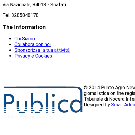
Via Nazionale, 84018 - Scafati
Tel. 3285848178
The
Information
Chi Siamo
Collabora con noi
Sponsorizza la tua attività
Privacy e Cookies
© 2014 Punto Agro News
giornalistica on line reg
Tribunale di Nocera Inf
Designed by
SmartAddo