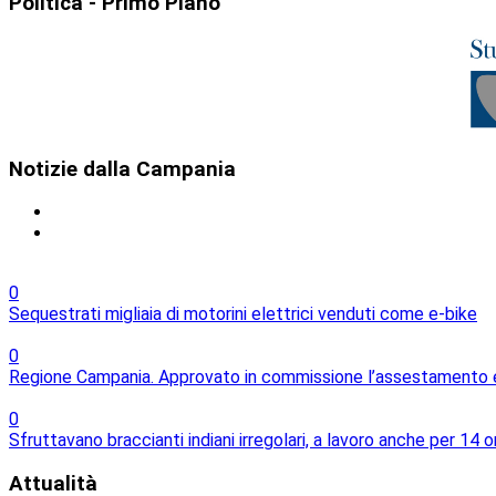
Politica
- Primo Piano
Notizie
dalla Campania
0
Sequestrati migliaia di motorini elettrici venduti come e-bike
0
Regione Campania. Approvato in commissione l’assestamento e l
0
Sfruttavano braccianti indiani irregolari, a lavoro anche per 14 o
Attualità