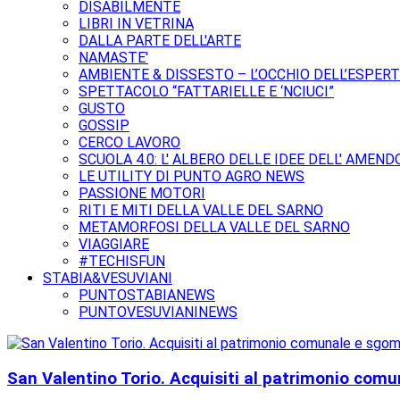
DISABILMENTE
LIBRI IN VETRINA
DALLA PARTE DELL'ARTE
NAMASTE'
AMBIENTE & DISSESTO – L’OCCHIO DELL’ESPER
SPETTACOLO “FATTARIELLE E ‘NCIUCI”
GUSTO
GOSSIP
CERCO LAVORO
SCUOLA 4.0: L' ALBERO DELLE IDEE DELL' AMEND
LE UTILITY DI PUNTO AGRO NEWS
PASSIONE MOTORI
RITI E MITI DELLA VALLE DEL SARNO
METAMORFOSI DELLA VALLE DEL SARNO
VIAGGIARE
#TECHISFUN
STABIA&VESUVIANI
PUNTOSTABIANEWS
PUNTOVESUVIANINEWS
San Valentino Torio. Acquisiti al patrimonio comun