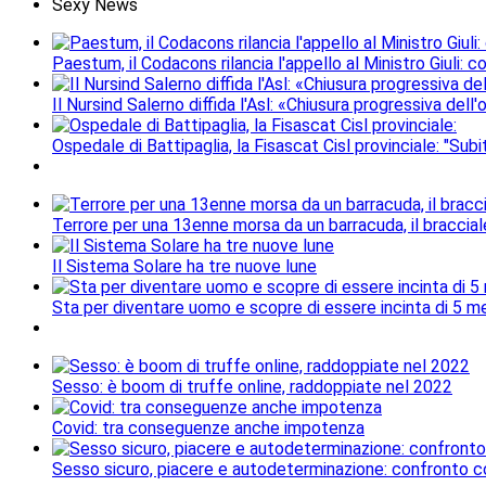
Sexy News
Paestum, il Codacons rilancia l'appello al Ministro Giuli: 
Il Nursind Salerno diffida l'Asl: «Chiusura progressiva del
Ospedale di Battipaglia, la Fisascat Cisl provinciale: "Subi
Terrore per una 13enne morsa da un barracuda, il braccial
Il Sistema Solare ha tre nuove lune
Sta per diventare uomo e scopre di essere incinta di 5 me
Sesso: è boom di truffe online, raddoppiate nel 2022
Covid: tra conseguenze anche impotenza
Sesso sicuro, piacere e autodeterminazione: confronto c