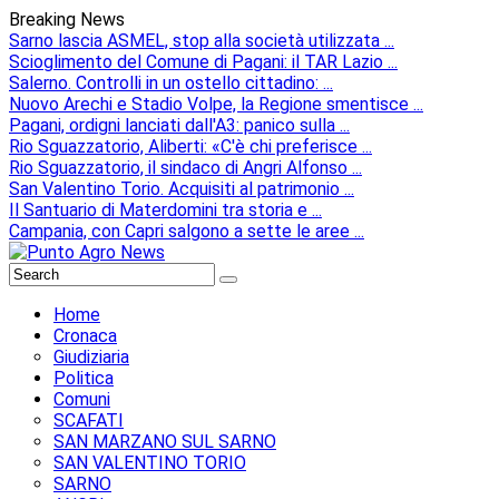
Breaking News
Sarno lascia ASMEL, stop alla società utilizzata ...
Scioglimento del Comune di Pagani: il TAR Lazio ...
Salerno. Controlli in un ostello cittadino: ...
Nuovo Arechi e Stadio Volpe, la Regione smentisce ...
Pagani, ordigni lanciati dall'A3: panico sulla ...
Rio Sguazzatorio, Aliberti: «C'è chi preferisce ...
Rio Sguazzatorio, il sindaco di Angri Alfonso ...
San Valentino Torio. Acquisiti al patrimonio ...
Il Santuario di Materdomini tra storia e ...
Campania, con Capri salgono a sette le aree ...
Home
Cronaca
Giudiziaria
Politica
Comuni
SCAFATI
SAN MARZANO SUL SARNO
SAN VALENTINO TORIO
SARNO