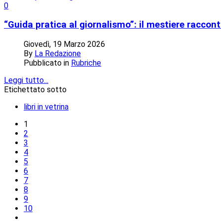
0
“Guida pratica al giornalismo”: il mestiere raccont
Giovedì, 19 Marzo 2026
By
La Redazione
Pubblicato in
Rubriche
Leggi tutto...
Etichettato sotto
libri in vetrina
1
2
3
4
5
6
7
8
9
10