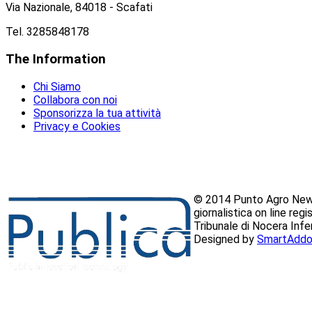
Via Nazionale, 84018 - Scafati
Tel. 3285848178
The
Information
Chi Siamo
Collabora con noi
Sponsorizza la tua attività
Privacy e Cookies
© 2014 Punto Agro News
giornalistica on line reg
Tribunale di Nocera Inf
Designed by
SmartAddo