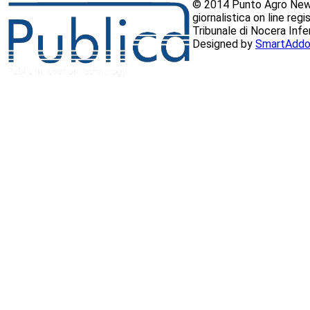
© 2014 Punto Agro News
giornalistica on line reg
Tribunale di Nocera Inf
Designed by
SmartAddo