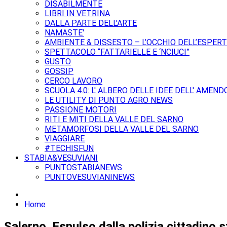
DISABILMENTE
LIBRI IN VETRINA
DALLA PARTE DELL'ARTE
NAMASTE'
AMBIENTE & DISSESTO – L’OCCHIO DELL’ESPER
SPETTACOLO “FATTARIELLE E ‘NCIUCI”
GUSTO
GOSSIP
CERCO LAVORO
SCUOLA 4.0: L' ALBERO DELLE IDEE DELL' AMEND
LE UTILITY DI PUNTO AGRO NEWS
PASSIONE MOTORI
RITI E MITI DELLA VALLE DEL SARNO
METAMORFOSI DELLA VALLE DEL SARNO
VIAGGIARE
#TECHISFUN
STABIA&VESUVIANI
PUNTOSTABIANEWS
PUNTOVESUVIANINEWS
Home
Salerno. Espulso dalla polizia cittadino s