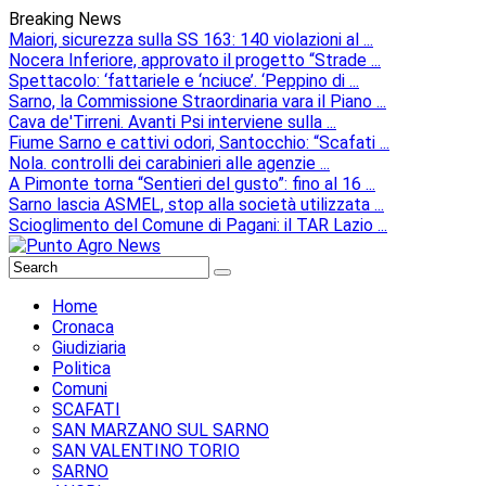
Breaking News
Maiori, sicurezza sulla SS 163: 140 violazioni al ...
Nocera Inferiore, approvato il progetto “Strade ...
Spettacolo: ‘fattariele e ‘nciuce’. ‘Peppino di ...
Sarno, la Commissione Straordinaria vara il Piano ...
Cava de'Tirreni. Avanti Psi interviene sulla ...
Fiume Sarno e cattivi odori, Santocchio: “Scafati ...
Nola. controlli dei carabinieri alle agenzie ...
A Pimonte torna “Sentieri del gusto”: fino al 16 ...
Sarno lascia ASMEL, stop alla società utilizzata ...
Scioglimento del Comune di Pagani: il TAR Lazio ...
Home
Cronaca
Giudiziaria
Politica
Comuni
SCAFATI
SAN MARZANO SUL SARNO
SAN VALENTINO TORIO
SARNO