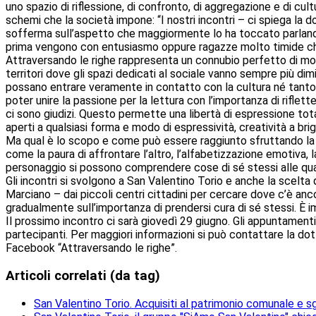
uno spazio di riflessione, di confronto, di aggregazione e di cultura
schemi che la società impone: “I nostri incontri – ci spiega la
sofferma sull’aspetto che maggiormente lo ha toccato parlan
prima vengono con entusiasmo oppure ragazze molto timide che 
Attraversando le righe rappresenta un connubio perfetto di momen
territori dove gli spazi dedicati al sociale vanno sempre più dim
possano entrare veramente in contatto con la cultura né tanto
poter unire la passione per la lettura con l’importanza di riflett
ci sono giudizi. Questo permette una libertà di espressione t
aperti a qualsiasi forma e modo di espressività, creatività a brigl
Ma qual è lo scopo e come può essere raggiunto sfruttando la le
come la paura di affrontare l’altro, l’alfabetizzazione emotiva, la 
personaggio si possono comprendere cose di sé stessi alle qual
Gli incontri si svolgono a San Valentino Torio e anche la scelta
Marciano – dai piccoli centri cittadini per cercare dove c’è an
gradualmente sull’importanza di prendersi cura di sé stessi. È i
Il prossimo incontro ci sarà giovedì 29 giugno. Gli appuntamenti,
partecipanti. Per maggiori informazioni si può contattare la dot
Facebook “Attraversando le righe”.
Articoli correlati (da tag)
San Valentino Torio. Acquisiti al patrimonio comunale e sgo