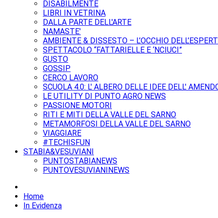
DISABILMENTE
LIBRI IN VETRINA
DALLA PARTE DELL'ARTE
NAMASTE'
AMBIENTE & DISSESTO – L’OCCHIO DELL’ESPER
SPETTACOLO “FATTARIELLE E ‘NCIUCI”
GUSTO
GOSSIP
CERCO LAVORO
SCUOLA 4.0: L' ALBERO DELLE IDEE DELL' AMEND
LE UTILITY DI PUNTO AGRO NEWS
PASSIONE MOTORI
RITI E MITI DELLA VALLE DEL SARNO
METAMORFOSI DELLA VALLE DEL SARNO
VIAGGIARE
#TECHISFUN
STABIA&VESUVIANI
PUNTOSTABIANEWS
PUNTOVESUVIANINEWS
Home
In Evidenza