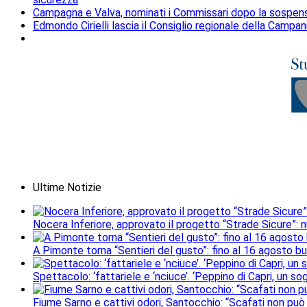
Campagna e Valva, nominati i Commissari dopo la sospens
Edmondo Cirielli lascia il Consiglio regionale della Campan
Ultime Notizie
Nocera Inferiore, approvato il progetto “Strade Sicure”: 
A Pimonte torna “Sentieri del gusto”: fino al 16 agosto b
Spettacolo: ‘fattariele e ‘nciuce’. ‘Peppino di Capri, un 
Fiume Sarno e cattivi odori, Santocchio: “Scafati non può