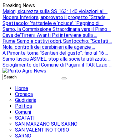
Breaking News
Maiori, sicurezza sulla SS 163: 140 violazioni al ...
Nocera Inferiore, approvato il progetto “Strade ...
Spettacolo: ‘fattariele e ‘nciuce’. ‘Peppino di ...
Sarno, la Commissione Straordinaria vara il Piano ...
Cava de'Tirreni. Avanti Psi interviene sulla ...
Fiume Sarno e cattivi odori, Santocchio: “Scafati ...
Nola. controlli dei carabinieri alle agenzie ...
A Pimonte torna “Sentieri del gusto”: fino al 16 ...
Sarno lascia ASMEL, stop alla società utilizzata ...
Scioglimento del Comune di Pagani: il TAR Lazio ...
Home
Cronaca
Giudiziaria
Politica
Comuni
SCAFATI
SAN MARZANO SUL SARNO
SAN VALENTINO TORIO
SARNO