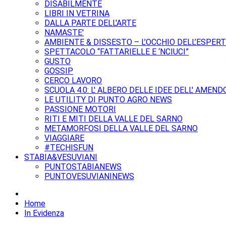
DISABILMENTE
LIBRI IN VETRINA
DALLA PARTE DELL'ARTE
NAMASTE'
AMBIENTE & DISSESTO – L’OCCHIO DELL’ESPER
SPETTACOLO “FATTARIELLE E ‘NCIUCI”
GUSTO
GOSSIP
CERCO LAVORO
SCUOLA 4.0: L' ALBERO DELLE IDEE DELL' AMEND
LE UTILITY DI PUNTO AGRO NEWS
PASSIONE MOTORI
RITI E MITI DELLA VALLE DEL SARNO
METAMORFOSI DELLA VALLE DEL SARNO
VIAGGIARE
#TECHISFUN
STABIA&VESUVIANI
PUNTOSTABIANEWS
PUNTOVESUVIANINEWS
Home
In Evidenza