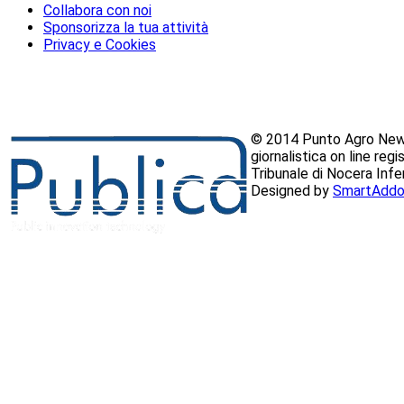
Collabora con noi
Sponsorizza la tua attività
Privacy e Cookies
© 2014 Punto Agro News
giornalistica on line reg
Tribunale di Nocera Inf
Designed by
SmartAddo