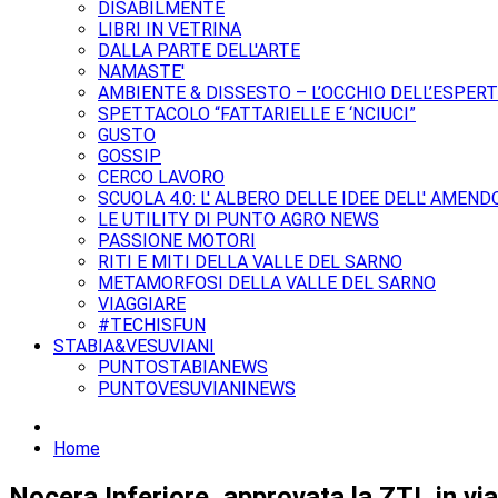
DISABILMENTE
LIBRI IN VETRINA
DALLA PARTE DELL'ARTE
NAMASTE'
AMBIENTE & DISSESTO – L’OCCHIO DELL’ESPER
SPETTACOLO “FATTARIELLE E ‘NCIUCI”
GUSTO
GOSSIP
CERCO LAVORO
SCUOLA 4.0: L' ALBERO DELLE IDEE DELL' AMEND
LE UTILITY DI PUNTO AGRO NEWS
PASSIONE MOTORI
RITI E MITI DELLA VALLE DEL SARNO
METAMORFOSI DELLA VALLE DEL SARNO
VIAGGIARE
#TECHISFUN
STABIA&VESUVIANI
PUNTOSTABIANEWS
PUNTOVESUVIANINEWS
Home
Nocera Inferiore, approvata la ZTL in via 