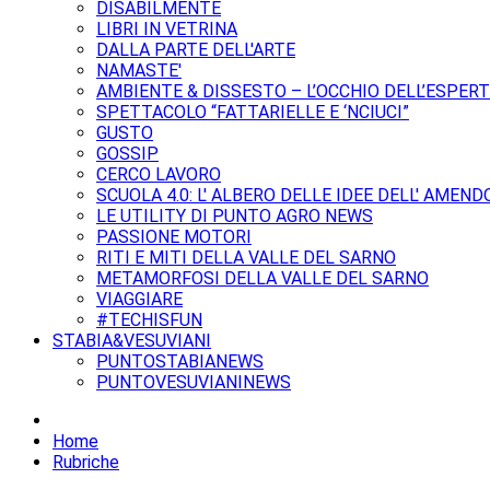
DISABILMENTE
LIBRI IN VETRINA
DALLA PARTE DELL'ARTE
NAMASTE'
AMBIENTE & DISSESTO – L’OCCHIO DELL’ESPER
SPETTACOLO “FATTARIELLE E ‘NCIUCI”
GUSTO
GOSSIP
CERCO LAVORO
SCUOLA 4.0: L' ALBERO DELLE IDEE DELL' AMEND
LE UTILITY DI PUNTO AGRO NEWS
PASSIONE MOTORI
RITI E MITI DELLA VALLE DEL SARNO
METAMORFOSI DELLA VALLE DEL SARNO
VIAGGIARE
#TECHISFUN
STABIA&VESUVIANI
PUNTOSTABIANEWS
PUNTOVESUVIANINEWS
Home
Rubriche