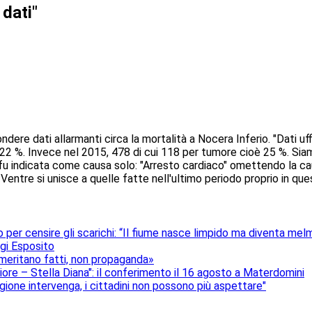
 dati"
ere dati allarmanti circa la mortalità a Nocera Inferio. "Dati uff
 22 %. Invece nel 2015, 478 di cui 118 per tumore cioè 25 %. Siam
u indicata come causa solo: "Arresto cardiaco" omettendo la cau
Ventre si unisce a quelle fatte nell'ultimo periodo proprio in qu
per censire gli scarichi: “Il fiume nasce limpido ma diventa melm
igi Esposito
 meritano fatti, non propaganda»
ore – Stella Diana": il conferimento il 16 agosto a Materdomini
egione intervenga, i cittadini non possono più aspettare"