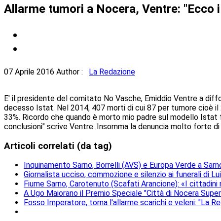
Allarme tumori a Nocera, Ventre: "Ecco i
07 Aprile 2016
Author :
La Redazione
E' il presidente del comitato No Vasche, Emiddio Ventre a diffond
decesso Istat. Nel 2014, 407 morti di cui 87 per tumore cioè il
33%. Ricordo che quando è morto mio padre sul modello Istat f
conclusioni" scrive Ventre. Insomma la denuncia molto forte di 
Articoli correlati (da tag)
Inquinamento Sarno, Borrelli (AVS) e Europa Verde a Sarno 
Giornalista ucciso, commozione e silenzio ai funerali di Lu
Fiume Sarno, Carotenuto (Scafati Arancione): «I cittadini
A Ugo Maiorano il Premio Speciale "Città di Nocera Superi
Fosso Imperatore, torna l'allarme scarichi e veleni: "La R