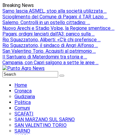
Breaking News
Sarno lascia ASMEL, stop alla società utilizzata ...
Scioglimento del Comune di Pagani: il TAR Lazio ...
Salerno. Controlli in un ostello cittadino: ...
Nuovo Arechi e Stadio Volpe, la Regione smentisce ...
Pagani, ordigni lanciati dall'A3: panico sulla ...
Rio Sguazzatorio, Aliberti: «C'è chi preferisce ...
Rio Sguazzatorio, il sindaco di Angri Alfonso ...
San Valentino Torio. Acquisiti al patrimonio ...
Il Santuario di Materdomini tra storia e ...
Campania, con Capri salgono a sette le aree ...
Home
Cronaca
Giudiziaria
Politica
Comuni
SCAFATI
SAN MARZANO SUL SARNO
SAN VALENTINO TORIO
SARNO