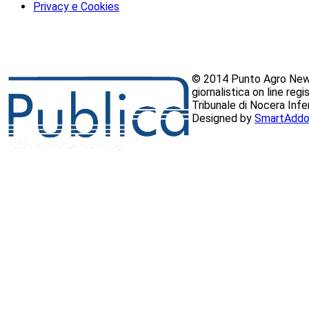
Privacy e Cookies
© 2014 Punto Agro News
giornalistica on line reg
Tribunale di Nocera Inf
Designed by
SmartAddo