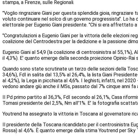
stampa, a Firenze, sulle Regionali.
"Voglio ringraziare Giani per questa splendida gioia, ringraziare 
voluto continuare nel solco di un governo progressista". Lo ha d
elettorale per Eugenio Giani presidente. "Chi si era affrettato a 
"Congratulazioni a Eugenio Giani per la vittoria delle elezioni r
coalizione del Centrodestra per la dedizione e la passione dimos
Eugenio Giani al 54,9 (la coalizione di centrosinistra al 55,1%),
il 4,3%). E' quanto emerge dalla seconda proiezione Opinio-Rai s
Quando sono state scrutinate un terzo delle sezioni della Tosca
34,6%), FdI in salita dal 13,5% al 26,4%, la lista Giani President
al 4,2%), la Lega in picchiata al 4,6%. I leghisti, infatti, nel 20
vedono andare giù anche il M5s, passato dal 7% cinque anni fa 
Il Pd primo partito al 36,3%, FdI secondo al 26,1%, Casa riformis
Tomasi presidente del 2,5%, Nm all'1%. E' la fotografia scattata 
Youtrend ha assegnato la vittoria in Toscana al governatore ric
Il presidente della Toscana ricandidato per il centrosinistra E
Rossa) al 4,6%. È quanto emerge dalla stima Youtrend per Sky TG