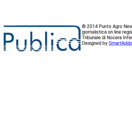
© 2014 Punto Agro News
giornalistica on line reg
Tribunale di Nocera Inf
Designed by
SmartAddo