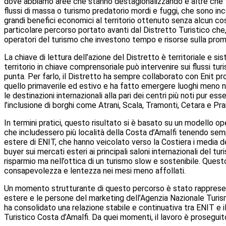
dove abbiamo aree che stanno destagionalizzando e altre che t
flussi di massa o turismo predatorio mordi e fuggi, che sono inc
grandi benefici economici al territorio ottenuto senza alcun co
particolare percorso portato avanti dal Distretto Turistico che,
operatori del turismo che investono tempo e risorse sulla promoz
La chiave di lettura dell’azione del Distretto è territoriale e 
territorio in chiave comprensoriale può intervenire sui flussi turis
punta. Per farlo, il Distretto ha sempre collaborato con Enit pr
quello primaverile ed estivo e ha fatto emergere luoghi meno not
le destinazioni internazionali alla pari dei centri più noti pur
l’inclusione di borghi come Atrani, Scala, Tramonti, Cetara e Prai
In termini pratici, questo risultato si è basato su un modello op
che includessero più località della Costa d’Amalfi tenendo sempr
estere di ENIT, che hanno veicolato verso la Costiera i media del
buyer sui mercati esteri ai principali saloni internazionali del t
risparmio ma nell’ottica di un turismo slow e sostenibile. Ques
consapevolezza e lentezza nei mesi meno affollati.
Un momento strutturante di questo percorso è stato rappresenta
estere e le persone del marketing dell’Agenzia Nazionale Turi
ha consolidato una relazione stabile e continuativa tra ENIT e i
Turistico Costa d’Amalfi. Da quei momenti, il lavoro è proseguit