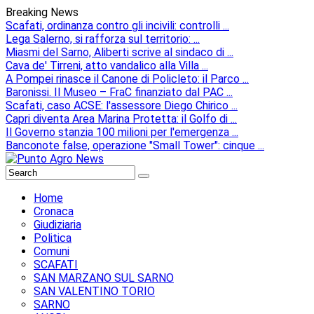
Breaking News
Scafati, ordinanza contro gli incivili: controlli ...
Lega Salerno, si rafforza sul territorio: ...
Miasmi del Sarno, Aliberti scrive al sindaco di ...
Cava de' Tirreni, atto vandalico alla Villa ...
A Pompei rinasce il Canone di Policleto: il Parco ...
Baronissi. Il Museo – FraC finanziato dal PAC ...
Scafati, caso ACSE: l'assessore Diego Chirico ...
Capri diventa Area Marina Protetta: il Golfo di ...
Il Governo stanzia 100 milioni per l'emergenza ...
Banconote false, operazione "Small Tower": cinque ...
Home
Cronaca
Giudiziaria
Politica
Comuni
SCAFATI
SAN MARZANO SUL SARNO
SAN VALENTINO TORIO
SARNO