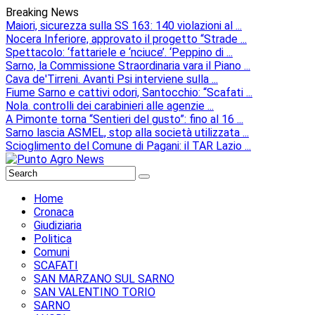
Breaking News
Maiori, sicurezza sulla SS 163: 140 violazioni al ...
Nocera Inferiore, approvato il progetto “Strade ...
Spettacolo: ‘fattariele e ‘nciuce’. ‘Peppino di ...
Sarno, la Commissione Straordinaria vara il Piano ...
Cava de'Tirreni. Avanti Psi interviene sulla ...
Fiume Sarno e cattivi odori, Santocchio: “Scafati ...
Nola. controlli dei carabinieri alle agenzie ...
A Pimonte torna “Sentieri del gusto”: fino al 16 ...
Sarno lascia ASMEL, stop alla società utilizzata ...
Scioglimento del Comune di Pagani: il TAR Lazio ...
Home
Cronaca
Giudiziaria
Politica
Comuni
SCAFATI
SAN MARZANO SUL SARNO
SAN VALENTINO TORIO
SARNO