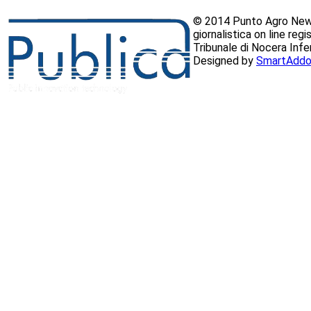
© 2014 Punto Agro News
giornalistica on line reg
Tribunale di Nocera Inf
Designed by
SmartAddo