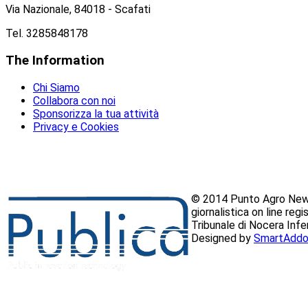
Via Nazionale, 84018 - Scafati
Tel. 3285848178
The
Information
Chi Siamo
Collabora con noi
Sponsorizza la tua attività
Privacy e Cookies
© 2014 Punto Agro News
giornalistica on line reg
Tribunale di Nocera Inf
Designed by
SmartAddo