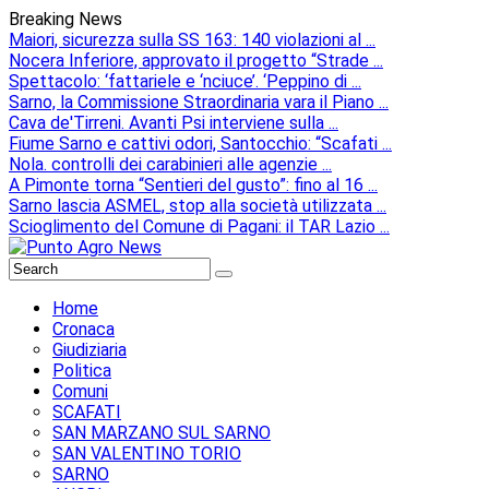
Breaking News
Maiori, sicurezza sulla SS 163: 140 violazioni al ...
Nocera Inferiore, approvato il progetto “Strade ...
Spettacolo: ‘fattariele e ‘nciuce’. ‘Peppino di ...
Sarno, la Commissione Straordinaria vara il Piano ...
Cava de'Tirreni. Avanti Psi interviene sulla ...
Fiume Sarno e cattivi odori, Santocchio: “Scafati ...
Nola. controlli dei carabinieri alle agenzie ...
A Pimonte torna “Sentieri del gusto”: fino al 16 ...
Sarno lascia ASMEL, stop alla società utilizzata ...
Scioglimento del Comune di Pagani: il TAR Lazio ...
Home
Cronaca
Giudiziaria
Politica
Comuni
SCAFATI
SAN MARZANO SUL SARNO
SAN VALENTINO TORIO
SARNO