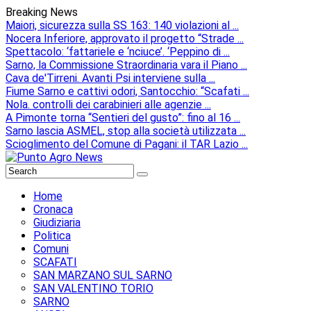
Breaking News
Maiori, sicurezza sulla SS 163: 140 violazioni al ...
Nocera Inferiore, approvato il progetto “Strade ...
Spettacolo: ‘fattariele e ‘nciuce’. ‘Peppino di ...
Sarno, la Commissione Straordinaria vara il Piano ...
Cava de'Tirreni. Avanti Psi interviene sulla ...
Fiume Sarno e cattivi odori, Santocchio: “Scafati ...
Nola. controlli dei carabinieri alle agenzie ...
A Pimonte torna “Sentieri del gusto”: fino al 16 ...
Sarno lascia ASMEL, stop alla società utilizzata ...
Scioglimento del Comune di Pagani: il TAR Lazio ...
Home
Cronaca
Giudiziaria
Politica
Comuni
SCAFATI
SAN MARZANO SUL SARNO
SAN VALENTINO TORIO
SARNO