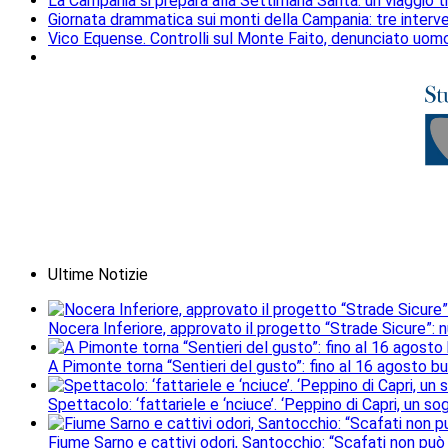
La Campania si prepara alla Settimana Santa: un viaggio tr
Giornata drammatica sui monti della Campania: tre interv
Vico Equense. Controlli sul Monte Faito, denunciato uo
Ultime Notizie
Nocera Inferiore, approvato il progetto “Strade Sicure”: 
A Pimonte torna “Sentieri del gusto”: fino al 16 agosto b
Spettacolo: ‘fattariele e ‘nciuce’. ‘Peppino di Capri, un 
Fiume Sarno e cattivi odori, Santocchio: “Scafati non può