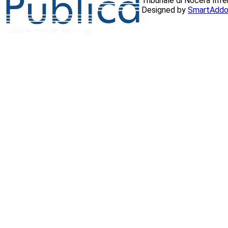
Tribunale di Nocera Inf
Designed by
SmartAddo