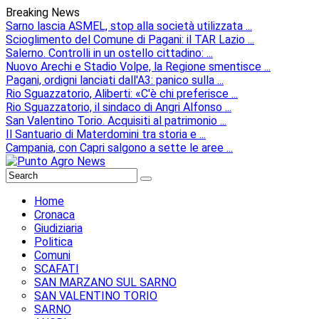
Breaking News
Sarno lascia ASMEL, stop alla società utilizzata ...
Scioglimento del Comune di Pagani: il TAR Lazio ...
Salerno. Controlli in un ostello cittadino: ...
Nuovo Arechi e Stadio Volpe, la Regione smentisce ...
Pagani, ordigni lanciati dall'A3: panico sulla ...
Rio Sguazzatorio, Aliberti: «C'è chi preferisce ...
Rio Sguazzatorio, il sindaco di Angri Alfonso ...
San Valentino Torio. Acquisiti al patrimonio ...
Il Santuario di Materdomini tra storia e ...
Campania, con Capri salgono a sette le aree ...
Home
Cronaca
Giudiziaria
Politica
Comuni
SCAFATI
SAN MARZANO SUL SARNO
SAN VALENTINO TORIO
SARNO