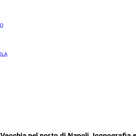
TO
OLA
ecchia nel porto di Napoli. Iconografia e