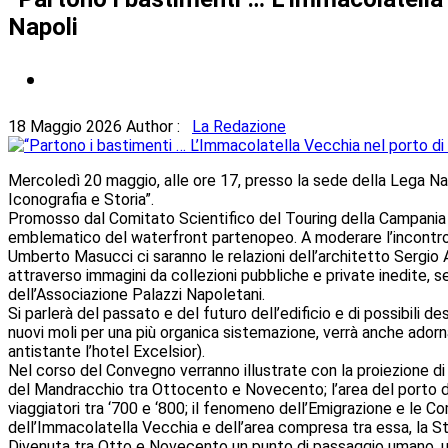
Napoli
18 Maggio 2026
Author :
La Redazione
Mercoledì 20 maggio, alle ore 17, presso la sede della Lega Nav
Iconografia e Storia”.
Promosso dal Comitato Scientifico del Touring della Campania e d
emblematico del waterfront partenopeo. A moderare l’incontro sa
Umberto Masucci ci saranno le relazioni dell’architetto Sergio 
attraverso immagini da collezioni pubbliche e private inedite, 
dell’Associazione Palazzi Napoletani.
Si parlerà del passato e del futuro dell’edificio e di possibili de
nuovi moli per una più organica sistemazione, verrà anche adorn
antistante l’hotel Excelsior).
Nel corso del Convegno verranno illustrate con la proiezione di 
del Mandracchio tra Ottocento e Novecento; l’area del porto di N
viaggiatori tra ‘700 e ‘800; il fenomeno dell’Emigrazione e le Com
dell’Immacolatella Vecchia e dell’area compresa tra essa, la St
Divenuta tra Otto e Novecento un punto di passaggio umano, un cr