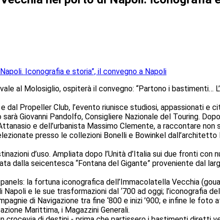
ale al Molosiglio, ospiterà il convegno: “Partono i bastimenti… L
al Propeller Club, l’evento riunisce studiosi, appassionati e cit
rà Giovanni Pandolfo, Consigliere Nazionale del Touring. Dopo i 
Attanasio e dell’urbanista Massimo Clemente, a raccontare non so
selezionate presso le collezioni Bonelli e Bowinkel dall’architet
stinazioni d’uso. Ampliata dopo l’Unità d’Italia sui due fronti con nu
ata dalla seicentesca “Fontana del Gigante” proveniente dal largo
panels: la fortuna iconografica dell’Immacolatella Vecchia (gouach
apoli e le sue trasformazioni dal ‘700 ad oggi; l’iconografia del
pagnie di Navigazione tra fine ‘800 e inizi ’900; e infine le foto a
azione Marittima, i Magazzini Generali.
ocevia di destini - prima che partissero i bastimenti diretti ver