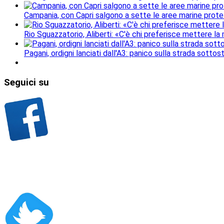
Campania, con Capri salgono a sette le aree marine protet
Rio Sguazzatorio, Aliberti: «C'è chi preferisce mettere la
Pagani, ordigni lanciati dall'A3: panico sulla strada sottos
Seguici
su