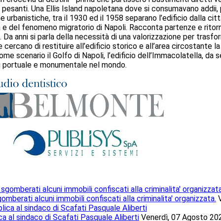
 pesanti. Una Ellis Island napoletana dove si consumavano addii,
e urbanistiche, tra il 1930 ed il 1958 separano l’edificio dalla ci
e del fenomeno migratorio di Napoli. Racconta partenze e ritorni
. Da anni si parla della necessità di una valorizzazione per trasf
ercano di restituire all’edificio storico e all’area circostante l
me scenario il Golfo di Napoli, l’edificio dell’Immacolatella, da 
li portuale e monumentale nel mondo.
mberati alcuni immobili confiscati alla criminalita' organizzata.
ca al sindaco di Scafati Pasquale Aliberti
Venerdì, 07 Agosto 20