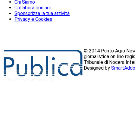
Chi Siamo
Collabora con noi
Sponsorizza la tua attività
Privacy e Cookies
© 2014 Punto Agro News
giornalistica on line reg
Tribunale di Nocera Inf
Designed by
SmartAddo