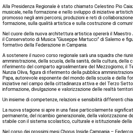
Alla Presidenza Regionale è stato chiamato Celestino Pio Caiaz
musicale, nella formazione e nello sviluppo di iniziative artistic
promosso negli anni percorsi, produzioni e reti di collaborazione 
formazione, sulla qualità artistica e sulla costruzione di comuni
Nel cuore della nuova architettura artistica opererà il Maestr
il Conservatorio di Musica “Giuseppe Martucci” di Salerno e figur
formativo della Federazione in Campania.
A sostenere il nuovo corso regionale sarà una squadra che riun
amministrazione, della scuola, della sanità, della cultura, del
riferimento del comparto agroalimentare del Mezzogiorno; il Teso
Nunzia Oliva, figura di riferimento della pubblica amministrazione; 
Papa, autorevole esponente del mondo della scuola e della for
iniziative nel campo della cittadinanza attiva e del Terzo Sett
informazione, divulgazione e valorizzazione delle realtà territoria
Un insieme di competenze, relazioni e sensibilità differenti chi
La nuova stagione si apre in una fase particolarmente signific
permanente, del ricambio generazionale, della valorizzazione dei
stabile con il sistema scolastico, culturale e istituzionale della
Nel corso dei prossimi mesi Chorus Inside Campania – Federcori