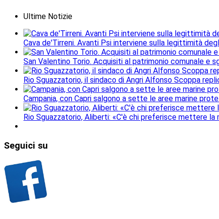
Ultime Notizie
Cava de'Tirreni. Avanti Psi interviene sulla legittimità deg
San Valentino Torio. Acquisiti al patrimonio comunale e sgo
Rio Sguazzatorio, il sindaco di Angri Alfonso Scoppa repli
Campania, con Capri salgono a sette le aree marine protet
Rio Sguazzatorio, Aliberti: «C'è chi preferisce mettere la
Seguici
su