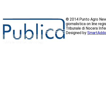
© 2014 Punto Agro News
giornalistica on line reg
Tribunale di Nocera Inf
Designed by
SmartAddo