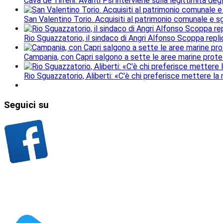
Cava de'Tirreni. Avanti Psi interviene sulla legittimità deg
San Valentino Torio. Acquisiti al patrimonio comunale e sgo
Rio Sguazzatorio, il sindaco di Angri Alfonso Scoppa repli
Campania, con Capri salgono a sette le aree marine protet
Rio Sguazzatorio, Aliberti: «C'è chi preferisce mettere la
Seguici
su