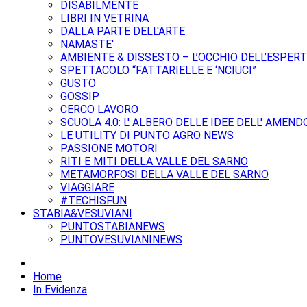
DISABILMENTE
LIBRI IN VETRINA
DALLA PARTE DELL'ARTE
NAMASTE'
AMBIENTE & DISSESTO – L’OCCHIO DELL’ESPER
SPETTACOLO “FATTARIELLE E ‘NCIUCI”
GUSTO
GOSSIP
CERCO LAVORO
SCUOLA 4.0: L' ALBERO DELLE IDEE DELL' AMEND
LE UTILITY DI PUNTO AGRO NEWS
PASSIONE MOTORI
RITI E MITI DELLA VALLE DEL SARNO
METAMORFOSI DELLA VALLE DEL SARNO
VIAGGIARE
#TECHISFUN
STABIA&VESUVIANI
PUNTOSTABIANEWS
PUNTOVESUVIANINEWS
Home
In Evidenza