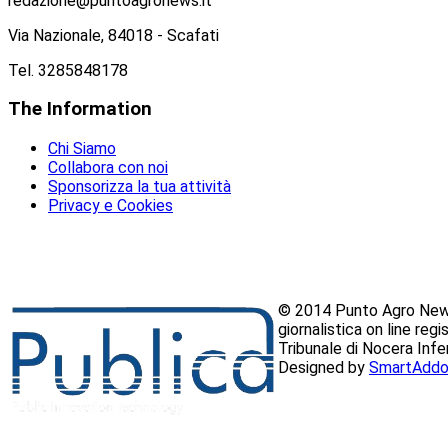
redazione@puntoagronews.it
Via Nazionale, 84018 - Scafati
Tel. 3285848178
The
Information
Chi Siamo
Collabora con noi
Sponsorizza la tua attività
Privacy e Cookies
© 2014 Punto Agro News
giornalistica on line reg
Tribunale di Nocera Inf
Designed by
SmartAddo