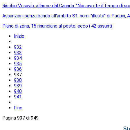
Rischio Vesuvio, allarme dal Canada: "Non avrete il tempo di sc
Assunzioni senza bando all'ambito S1: nomi "illustri" di Pagani, An
Piano di zona, 15 rinunciano al posto: ecco i 42 assunti
Inizio
932
933
934
935
936
937
938
939
940
941
Fine
Pagina 937 di 949