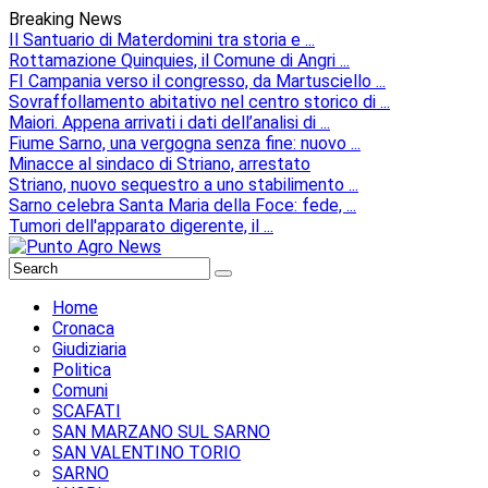
Breaking News
Il Santuario di Materdomini tra storia e ...
Rottamazione Quinquies, il Comune di Angri ...
FI Campania verso il congresso, da Martusciello ...
Sovraffollamento abitativo nel centro storico di ...
Maiori. Appena arrivati i dati dell’analisi di ...
Fiume Sarno, una vergogna senza fine: nuovo ...
Minacce al sindaco di Striano, arrestato
Striano, nuovo sequestro a uno stabilimento ...
Sarno celebra Santa Maria della Foce: fede, ...
Tumori dell'apparato digerente, il ...
Home
Cronaca
Giudiziaria
Politica
Comuni
SCAFATI
SAN MARZANO SUL SARNO
SAN VALENTINO TORIO
SARNO