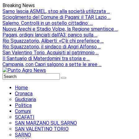
Breaking News
Sarno lascia ASMEL, stop alla società utilizzata ...
Scioglimento del Comune di Pagani: il TAR Lazio ...
Salerno. Controlli in un ostello cittadino: ...
Nuovo Arechi e Stadio Volpe, la Regione smentisce ...
Pagani, ordigni lanciati dall'A3: panico sulla ...
Rio Sguazzatorio, Aliberti: «C'è chi preferisce ...
Rio Sguazzatorio, il sindaco di Angri Alfonso ...
San Valentino Torio. Acquisiti al patrimonio ...
Il Santuario di Materdomini tra storia e ...
Campania, con Capri salgono a sette le aree ...
Home
Cronaca
Giudiziaria
Politica
Comuni
SCAFATI
SAN MARZANO SUL SARNO
SAN VALENTINO TORIO
SARNO