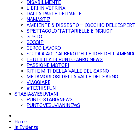
DISABILMENTE
LIBRI IN VETRINA
DALLA PARTE DELL'ARTE
NAMASTE'
AMBIENTE & DISSESTO – L’OCCHIO DELL’ESPER
SPETTACOLO “FATTARIELLE E ‘NCIUCI”
GUSTO
GOSSIP
CERCO LAVORO
SCUOLA 4.0: L' ALBERO DELLE IDEE DELL' AMEND
LE UTILITY DI PUNTO AGRO NEWS
PASSIONE MOTORI
RITI E MITI DELLA VALLE DEL SARNO
METAMORFOSI DELLA VALLE DEL SARNO
VIAGGIARE
#TECHISFUN
STABIA&VESUVIANI
PUNTOSTABIANEWS
PUNTOVESUVIANINEWS
Home
In Evidenza