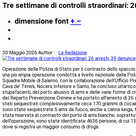
Tre settimane di controlli straordinari: 
dimensione font
+
–
30 Maggio 2026
Author :
La Redazione
Operazione della Polizia di Stato per il contrasto dello spaccio 
una più ampia operazione condotta a livello nazionale dalla Poli
Squadra Mobile di Salerno, con la collaborazione dell’Ufficio P
Cava de’ Tirreni, Nocera Inferiore e Sarno, ha concluso un’articola
stupefacenti, del porto abusivo di armi e delle varie forme di cr
del Reparto Prevenzione Crimine e ha portato all’arresto di 26 sog
stati sequestrati complessivamente circa 170 grammi di cocaina e
sono state sequestrate 6 armi da fuoco, anche a canna lunga, t
stata riservata al contrasto del porto di armi bianche, soprattut
dell’operazione, sono state identificate 4636 persone, di cui 138 m
dove si registra un maggior consumo di droga.