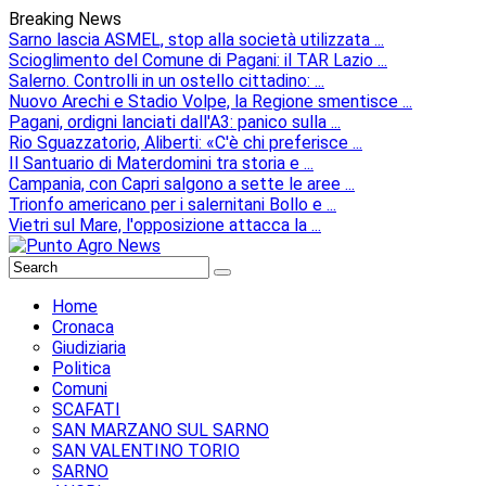
Breaking News
Sarno lascia ASMEL, stop alla società utilizzata ...
Scioglimento del Comune di Pagani: il TAR Lazio ...
Salerno. Controlli in un ostello cittadino: ...
Nuovo Arechi e Stadio Volpe, la Regione smentisce ...
Pagani, ordigni lanciati dall'A3: panico sulla ...
Rio Sguazzatorio, Aliberti: «C'è chi preferisce ...
Il Santuario di Materdomini tra storia e ...
Campania, con Capri salgono a sette le aree ...
Trionfo americano per i salernitani Bollo e ...
Vietri sul Mare, l'opposizione attacca la ...
Home
Cronaca
Giudiziaria
Politica
Comuni
SCAFATI
SAN MARZANO SUL SARNO
SAN VALENTINO TORIO
SARNO