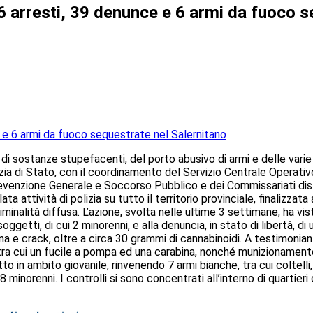
26 arresti, 39 denunce e 6 armi da fuoco 
di sostanze stupefacenti, del porto abusivo di armi e delle varie 
zia di Stato, con il coordinamento del Servizio Centrale Operativo
revenzione Generale e Soccorso Pubblico e dei Commissariati dist
ta attività di polizia su tutto il territorio provinciale, finalizza
iminalità diffusa. L’azione, svolta nelle ultime 3 settimane, ha v
getti, di cui 2 minorenni, e alla denuncia, in stato di libertà, di u
 crack, oltre a circa 30 grammi di cannabinoidi. A testimonianza 
ra cui un fucile a pompa ed una carabina, nonché munizionamento 
to in ambito giovanile, rinvenendo 7 armi bianche, tra cui coltell
inorenni. I controlli si sono concentrati all’interno di quartieri ci