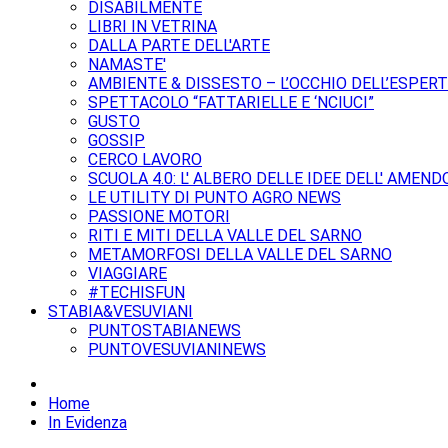
DISABILMENTE
LIBRI IN VETRINA
DALLA PARTE DELL'ARTE
NAMASTE'
AMBIENTE & DISSESTO – L’OCCHIO DELL’ESPER
SPETTACOLO “FATTARIELLE E ‘NCIUCI”
GUSTO
GOSSIP
CERCO LAVORO
SCUOLA 4.0: L' ALBERO DELLE IDEE DELL' AMEND
LE UTILITY DI PUNTO AGRO NEWS
PASSIONE MOTORI
RITI E MITI DELLA VALLE DEL SARNO
METAMORFOSI DELLA VALLE DEL SARNO
VIAGGIARE
#TECHISFUN
STABIA&VESUVIANI
PUNTOSTABIANEWS
PUNTOVESUVIANINEWS
Home
In Evidenza