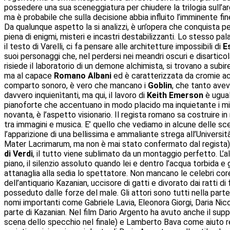
possedere una sua sceneggiatura per chiudere la trilogia sull’a
ma è probabile che sulla decisione abbia influito l’imminente fi
Da qualunque aspetto la si analizzi, è un’opera che conquista per
piena di enigmi, misteri e incastri destabilizzanti. Lo stesso p
il testo di Varelli, ci fa pensare alle architetture impossibili di
E
suoi personaggi che, nel perdersi nei meandri oscuri e disarticol
risiede il laboratorio di un demone alchimista, si trovano a subire
ma al capace
Romano Albani
ed è caratterizzata da cromie acc
comparto sonoro, è vero che mancano i
Goblin
, che tanto avev
davvero inquienìtanti, ma qui, il lavoro di
Keith Emerson
è ugual
pianoforte che accentuano in modo placido ma inquietante i mist
novanta, è l’aspetto visionario. Il regista romano sa costruire 
tra immagini e musica. E’ quello che vediamo in alcune delle scen
l’apparizione di una bellissima e ammaliante strega all’Universi
Mater Lacrimarum, ma non è mai stato confermato dal regista). 
di Verdi
, il tutto viene sublimato da un montaggio perfetto. L’a
piano, il silenzio assoluto quando lei e dentro l’acqua torbida 
attanaglia alla sedia lo spettatore. Non mancano le celebri core
dell’antiquario Kazanian, uccisore di gatti e divorato dai ratti 
posseduto dalle forze del male. Gli attori sono tutti nella parte
nomi importanti come Gabriele Lavia, Eleonora Giorgi, Daria Nicolod
parte di Kazanian. Nel film Dario Argento ha avuto anche il supp
scena dello specchio nel finale) e Lamberto Bava come aiuto regi