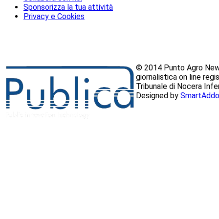
Sponsorizza la tua attività
Privacy e Cookies
© 2014 Punto Agro News
giornalistica on line reg
Tribunale di Nocera Inf
Designed by
SmartAddo