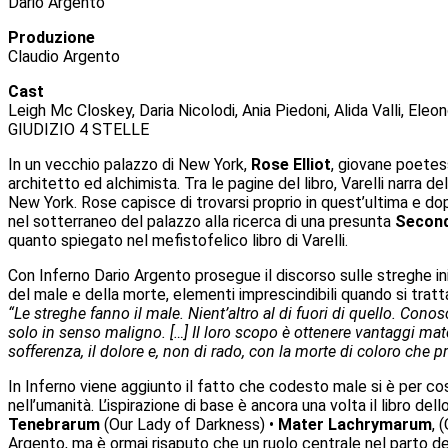
Dario Argento
Produzione
Claudio Argento
Cast
Leigh Mc Closkey, Daria Nicolodi, Ania Piedoni, Alida Valli, Eleon
GIUDIZIO 4 STELLE
In un vecchio palazzo di New York,
Rose Elliot
, giovane poetes
architetto ed alchimista. Tra le pagine del libro, Varelli narra d
New York. Rose capisce di trovarsi proprio in quest’ultima e do
nel sotterraneo del palazzo alla ricerca di una presunta
Second
quanto spiegato nel mefistofelico libro di Varelli.
Con Inferno Dario Argento prosegue il discorso sulle streghe in
del male e della morte, elementi imprescindibili quando si tratta
“Le streghe fanno il male. Nient’altro al di fuori di quello. Conos
solo in senso maligno. […] Il loro scopo è ottenere vantaggi mate
sofferenza, il dolore e, non di rado, con la morte di coloro che 
In Inferno viene aggiunto il fatto che codesto male si è per così d
nell’umanità. L’ispirazione di base è ancora una volta il libro del
Tenebrarum
(Our Lady of Darkness) •
Mater Lachrymarum
, 
Argento, ma è ormai risaputo che un ruolo centrale nel parto del