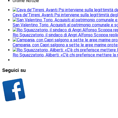
Ultime Notizie
Cava de'Tirreni. Avanti Psi interviene sulla legittimità deg
San Valentino Torio. Acquisiti al patrimonio comunale e sgo
Rio Sguazzatorio, il sindaco di Angri Alfonso Scoppa repli
Campania, con Capri salgono a sette le aree marine protet
Rio Sguazzatorio, Aliberti: «C'è chi preferisce mettere la
Seguici
su