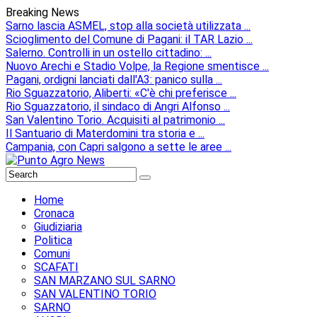
Breaking News
Sarno lascia ASMEL, stop alla società utilizzata ...
Scioglimento del Comune di Pagani: il TAR Lazio ...
Salerno. Controlli in un ostello cittadino: ...
Nuovo Arechi e Stadio Volpe, la Regione smentisce ...
Pagani, ordigni lanciati dall'A3: panico sulla ...
Rio Sguazzatorio, Aliberti: «C'è chi preferisce ...
Rio Sguazzatorio, il sindaco di Angri Alfonso ...
San Valentino Torio. Acquisiti al patrimonio ...
Il Santuario di Materdomini tra storia e ...
Campania, con Capri salgono a sette le aree ...
Home
Cronaca
Giudiziaria
Politica
Comuni
SCAFATI
SAN MARZANO SUL SARNO
SAN VALENTINO TORIO
SARNO