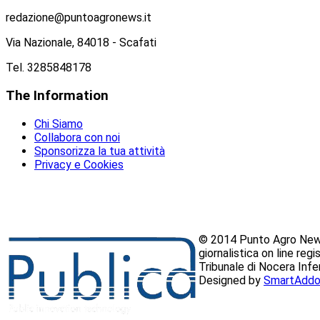
redazione@puntoagronews.it
Via Nazionale, 84018 - Scafati
Tel. 3285848178
The
Information
Chi Siamo
Collabora con noi
Sponsorizza la tua attività
Privacy e Cookies
© 2014 Punto Agro News
giornalistica on line reg
Tribunale di Nocera Inf
Designed by
SmartAddo