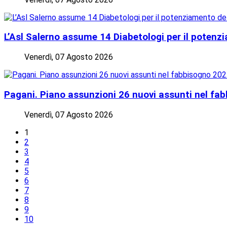
L’Asl Salerno assume 14 Diabetologi per il potenz
Venerdì, 07 Agosto 2026
Pagani. Piano assunzioni 26 nuovi assunti nel fa
Venerdì, 07 Agosto 2026
1
2
3
4
5
6
7
8
9
10