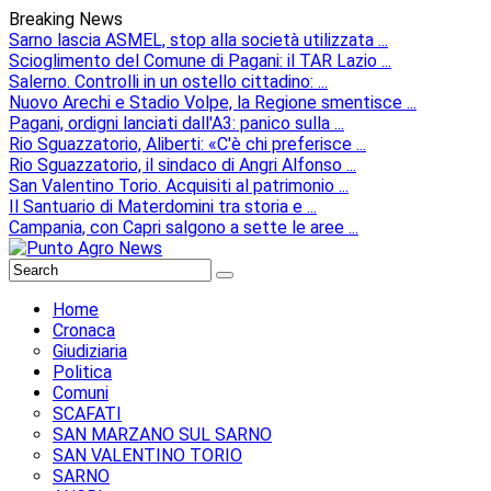
Breaking News
Sarno lascia ASMEL, stop alla società utilizzata ...
Scioglimento del Comune di Pagani: il TAR Lazio ...
Salerno. Controlli in un ostello cittadino: ...
Nuovo Arechi e Stadio Volpe, la Regione smentisce ...
Pagani, ordigni lanciati dall'A3: panico sulla ...
Rio Sguazzatorio, Aliberti: «C'è chi preferisce ...
Rio Sguazzatorio, il sindaco di Angri Alfonso ...
San Valentino Torio. Acquisiti al patrimonio ...
Il Santuario di Materdomini tra storia e ...
Campania, con Capri salgono a sette le aree ...
Home
Cronaca
Giudiziaria
Politica
Comuni
SCAFATI
SAN MARZANO SUL SARNO
SAN VALENTINO TORIO
SARNO