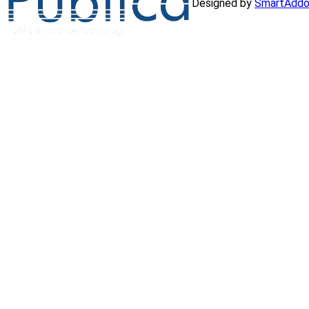
Designed by
SmartAddo