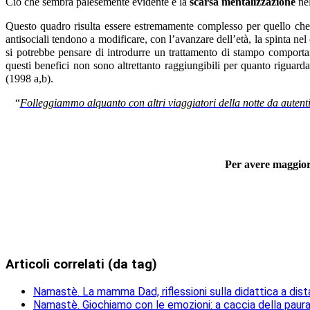
Ciò che sembra palesemente evidente è la
scarsa mentalizzazione
nel
Questo quadro risulta essere estremamente complesso per quello che 
antisociali tendono a modificare, con l’avanzare dell’età, la spinta n
si potrebbe pensare di introdurre un trattamento di stampo comporta
questi benefici non sono altrettanto raggiungibili per quanto riguard
(1998 a,b).
“
Folleggiammo alquanto con altri viaggiatori della notte da autenti
Per avere maggior
Articoli correlati (da tag)
Namastè. La mamma Dad, riflessioni sulla didattica a dis
Namastè. Giochiamo con le emozioni: a caccia della paur