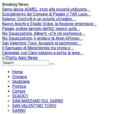
Breaking News
Sarno lascia ASMEL, stop alla società utilizzata ...
Scioglimento del Comune di Pagani: il TAR Lazio ...
Salerno. Controlli in un ostello cittadino: ...
Nuovo Arechi e Stadio Volpe, la Regione smentisce ...
Pagani, ordigni lanciati dall'A3: panico sulla ...
Rio Sguazzatorio, Aliberti: «C'è chi preferisce ...
Rio Sguazzatorio, il sindaco di Angri Alfonso ...
San Valentino Torio. Acquisiti al patrimonio ...
Il Santuario di Materdomini tra storia e ...
Campania, con Capri salgono a sette le aree ...
Home
Cronaca
Giudiziaria
Politica
Comuni
SCAFATI
SAN MARZANO SUL SARNO
SAN VALENTINO TORIO
SARNO