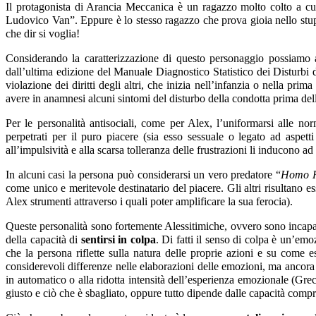
Il protagonista di Arancia Meccanica è un ragazzo molto colto a cu
Ludovico Van”. Eppure è lo stesso ragazzo che prova gioia nello stup
che dir si voglia!
Considerando la caratterizzazione di questo personaggio possiamo 
dall’ultima edizione del Manuale Diagnostico Statistico dei Disturbi 
violazione dei diritti degli altri, che inizia nell’infanzia o nella pr
avere in anamnesi alcuni sintomi del disturbo della condotta prima del
Per le personalità antisociali, come per Alex, l’uniformarsi alle norm
perpetrati per il puro piacere (sia esso sessuale o legato ad aspet
all’impulsività e alla scarsa tolleranza delle frustrazioni li inducono ad
In alcuni casi la persona può considerarsi un vero predatore “
Homo H
come unico e meritevole destinatario del piacere. Gli altri risultano e
Alex strumenti attraverso i quali poter amplificare la sua ferocia).
Queste personalità sono fortemente Alessitimiche, ovvero sono incapa
della capacità di
sentirsi in colpa
. Di fatti il senso di colpa è un’emo
che la persona riflette sulla natura delle proprie azioni e su come es
considerevoli differenze nelle elaborazioni delle emozioni, ma ancora 
in automatico o alla ridotta intensità dell’esperienza emozionale (Grec
giusto e ciò che è sbagliato, oppure tutto dipende dalle capacità compr