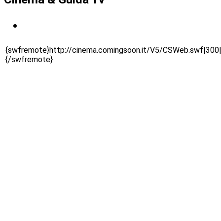
{swfremote}http://cinema.comingsoon.it/V5/CSWeb.swf|300
{/swfremote}