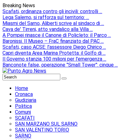
Breaking News
Scafati, ordinanza contro gli incivili: controlli ...
Lega Salerno, si rafforza sul territorio: ...
Miasmi del Sarno, Aliberti scrive al sindaco di ...
Cava de' Tirreni, atto vandalico alla Villa ...
A Pompei rinasce il Canone di Policleto: il Parco ...
Baronissi. Il Museo – FraC finanziato dal PAC ...
Scafati, caso ACSE: l'assessore Diego Chirico ...
Capri diventa Area Marina Protetta: il Golfo di ...
Il Governo stanzia 100 milioni per l'emergenza ...
Banconote false, operazione "Small Tower": cinque ...
Home
Cronaca
Giudiziaria
Politica
Comuni
SCAFATI
SAN MARZANO SUL SARNO
SAN VALENTINO TORIO
SARNO