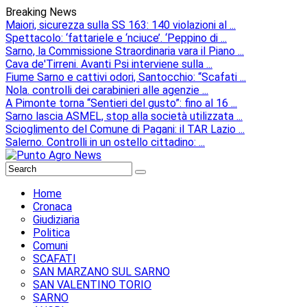
Breaking News
Maiori, sicurezza sulla SS 163: 140 violazioni al ...
Spettacolo: ‘fattariele e ‘nciuce’. ‘Peppino di ...
Sarno, la Commissione Straordinaria vara il Piano ...
Cava de'Tirreni. Avanti Psi interviene sulla ...
Fiume Sarno e cattivi odori, Santocchio: “Scafati ...
Nola. controlli dei carabinieri alle agenzie ...
A Pimonte torna “Sentieri del gusto”: fino al 16 ...
Sarno lascia ASMEL, stop alla società utilizzata ...
Scioglimento del Comune di Pagani: il TAR Lazio ...
Salerno. Controlli in un ostello cittadino: ...
Home
Cronaca
Giudiziaria
Politica
Comuni
SCAFATI
SAN MARZANO SUL SARNO
SAN VALENTINO TORIO
SARNO