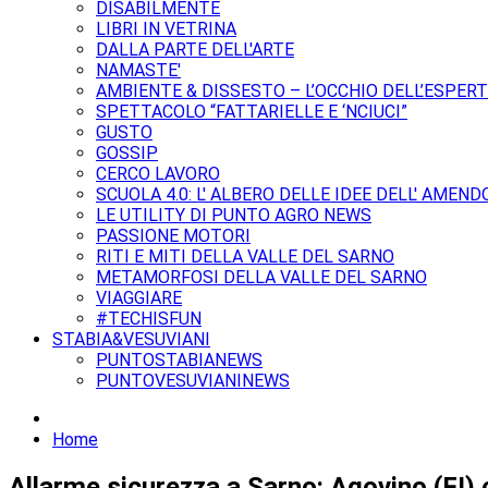
DISABILMENTE
LIBRI IN VETRINA
DALLA PARTE DELL'ARTE
NAMASTE'
AMBIENTE & DISSESTO – L’OCCHIO DELL’ESPER
SPETTACOLO “FATTARIELLE E ‘NCIUCI”
GUSTO
GOSSIP
CERCO LAVORO
SCUOLA 4.0: L' ALBERO DELLE IDEE DELL' AMEND
LE UTILITY DI PUNTO AGRO NEWS
PASSIONE MOTORI
RITI E MITI DELLA VALLE DEL SARNO
METAMORFOSI DELLA VALLE DEL SARNO
VIAGGIARE
#TECHISFUN
STABIA&VESUVIANI
PUNTOSTABIANEWS
PUNTOVESUVIANINEWS
Home
Allarme sicurezza a Sarno: Agovino (FI) c