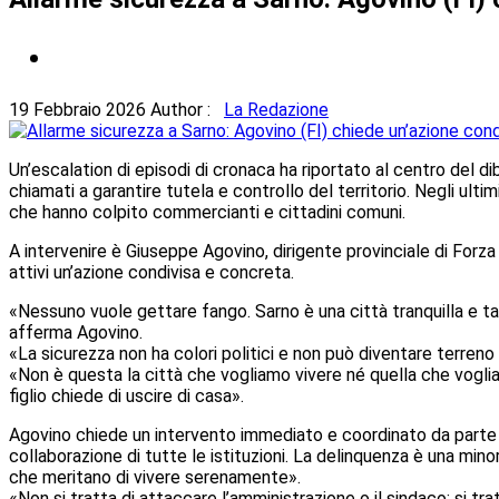
19 Febbraio 2026
Author :
La Redazione
Un’escalation di episodi di cronaca ha riportato al centro del di
chiamati a garantire tutela e controllo del territorio. Negli ultimi 
che hanno colpito commercianti e cittadini comuni.
A intervenire è Giuseppe Agovino, dirigente provinciale di Forza I
attivi un’azione condivisa e concreta.
«Nessuno vuole gettare fango. Sarno è una città tranquilla e t
afferma Agovino.
«La sicurezza non ha colori politici e non può diventare terreno
«Non è questa la città che vogliamo vivere né quella che voglia
figlio chiede di uscire di casa».
Agovino chiede un intervento immediato e coordinato da parte de
collaborazione di tutte le istituzioni. La delinquenza è una mi
che meritano di vivere serenamente».
«Non si tratta di attaccare l’amministrazione o il sindaco: si trat