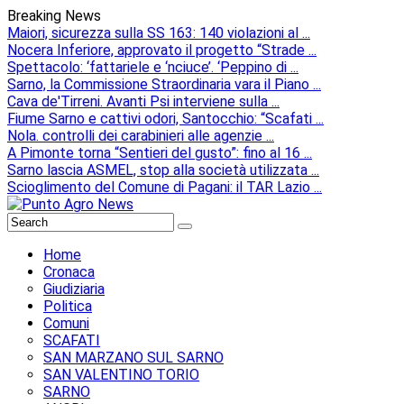
Breaking News
Maiori, sicurezza sulla SS 163: 140 violazioni al ...
Nocera Inferiore, approvato il progetto “Strade ...
Spettacolo: ‘fattariele e ‘nciuce’. ‘Peppino di ...
Sarno, la Commissione Straordinaria vara il Piano ...
Cava de'Tirreni. Avanti Psi interviene sulla ...
Fiume Sarno e cattivi odori, Santocchio: “Scafati ...
Nola. controlli dei carabinieri alle agenzie ...
A Pimonte torna “Sentieri del gusto”: fino al 16 ...
Sarno lascia ASMEL, stop alla società utilizzata ...
Scioglimento del Comune di Pagani: il TAR Lazio ...
Home
Cronaca
Giudiziaria
Politica
Comuni
SCAFATI
SAN MARZANO SUL SARNO
SAN VALENTINO TORIO
SARNO