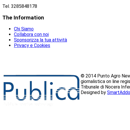
Tel. 3285848178
The
Information
Chi Siamo
Collabora con noi
Sponsorizza la tua attività
Privacy e Cookies
© 2014 Punto Agro News
giornalistica on line reg
Tribunale di Nocera Inf
Designed by
SmartAddo