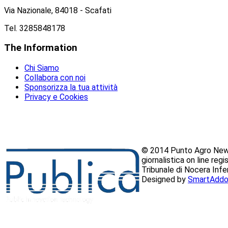
Via Nazionale, 84018 - Scafati
Tel. 3285848178
The
Information
Chi Siamo
Collabora con noi
Sponsorizza la tua attività
Privacy e Cookies
© 2014 Punto Agro News
giornalistica on line reg
Tribunale di Nocera Inf
Designed by
SmartAddo