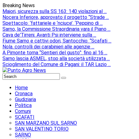
Breaking News
Maiori, sicurezza sulla SS 163: 140 violazioni al ...
Nocera Inferiore, approvato il progetto “Strade ...
Spettacolo: ‘fattariele e ‘nciuce’. ‘Peppino di ...
Sarno, la Commissione Straordinaria vara il Piano ...
Cava de'Tirreni. Avanti Psi interviene sulla ...
Fiume Sarno e cattivi odori, Santocchio: “Scafati ...
Nola. controlli dei carabinieri alle agenzie ...
A Pimonte torna “Sentieri del gusto”: fino al 16 ...
Sarno lascia ASMEL, stop alla società utilizzata ...
Scioglimento del Comune di Pagani: il TAR Lazio ...
Home
Cronaca
Giudiziaria
Politica
Comuni
SCAFATI
SAN MARZANO SUL SARNO
SAN VALENTINO TORIO
SARNO