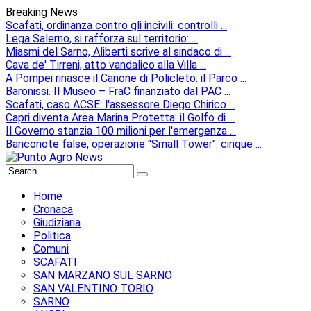
Breaking News
Scafati, ordinanza contro gli incivili: controlli ...
Lega Salerno, si rafforza sul territorio: ...
Miasmi del Sarno, Aliberti scrive al sindaco di ...
Cava de' Tirreni, atto vandalico alla Villa ...
A Pompei rinasce il Canone di Policleto: il Parco ...
Baronissi. Il Museo – FraC finanziato dal PAC ...
Scafati, caso ACSE: l'assessore Diego Chirico ...
Capri diventa Area Marina Protetta: il Golfo di ...
Il Governo stanzia 100 milioni per l'emergenza ...
Banconote false, operazione "Small Tower": cinque ...
Home
Cronaca
Giudiziaria
Politica
Comuni
SCAFATI
SAN MARZANO SUL SARNO
SAN VALENTINO TORIO
SARNO