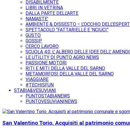
DISABILMENTE
LIBRI IN VETRINA
DALLA PARTE DELL'ARTE
NAMASTE'
AMBIENTE & DISSESTO – L’OCCHIO DELL’ESPER
SPETTACOLO “FATTARIELLE E ‘NCIUCI”
GUSTO
GOSSIP
CERCO LAVORO
SCUOLA 4.0: L' ALBERO DELLE IDEE DELL' AMEND
LE UTILITY DI PUNTO AGRO NEWS
PASSIONE MOTORI
RITI E MITI DELLA VALLE DEL SARNO
METAMORFOSI DELLA VALLE DEL SARNO
VIAGGIARE
#TECHISFUN
STABIA&VESUVIANI
PUNTOSTABIANEWS
PUNTOVESUVIANINEWS
San Valentino Torio. Acquisiti al patrimonio comun